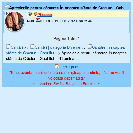
Aprecierile pentru cântarea În noaptea sfântă de Crăciun - Gabi
Ilut
Picasso
Data:
sâmbătă, 14 aprilie 2018 la 08:46:38
Pagina 1 din 1
Cântări
>>
Cântări | categoria Diverse
>>
Cântăre În noaptea
sfântă de Crăciun - Gabi Ilut
>> Aprecierile pentru cântarea În noaptea
sfântă de Crăciun - Gabi Ilut | FiiLumina
meniu prim
"Binecuvântați sunt cei care nu se așteaptă la nimic, căci nu vor fi
niciodată dezamăgiți."
~ Jonathan Swift / Benjamin Franklin ~