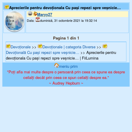
Aprecierile pentru devoționala Cu paşi repezi spre veşnicie…
Maryy27
Data:
duminică, 31 octombrie 2021 la 19:32:14
Pagina 1 din 1
Devoționale
>>
Devoționale | categoria Diverse
>>
Devoțională Cu paşi repezi spre veşnicie…
>> Aprecierile pentru
devoționala Cu paşi repezi spre veşnicie… | FiiLumina
meniu prim
"Poți afla mai multe despre o persoană prin ceea ce spune ea despre
ceilalți decât prin ceea ce spun ceilalți despre ea."
~ Audrey Hepburn ~