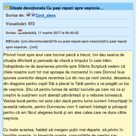
Citește devoționala Cu paşi repezi spre veşnicie…
Scrisa de:
Cont_sters
Vizualizări:
972
Scrisa:
sâmbătă, 11 martie 2017 la 00:40:02
BBCode:
[url=/devotionala/id/16-cu-pasi-repezi-spre-vesnicie]Cu paşi repezi
spre veşnicie…[/url]
Privind încet spre anul care tocmai parcă a trecut, îmi dau seama de
situaţia dificitară şi perioada de viteză a timpului în care trăim.
Îndreptȃndu-ne de asemenea privirile spre Sfȃnta Scriptură vedem că
zilele noastre sunt tot mai aproape de momentul în care Domnul Isus
spunea ucenicilor despre revenirea Lui din nou pe norii cerului, deoarece,
din dragoste pentru copiii Săi a plecat la Tatăl pentru a ne pregăti un loc
de veşnicie. Ştiu că pentru lumea de astăzi lucrurile pe care noi ca şi
creştini le susţinem sunt aberaţii pămȃnteşti şi o nebunie lumească.
Vestea bună pentru noi este căci dacă pentru lume suntem întruchipaţi în
această nebunie, pentru Dumnezeu vom fi oameni înţelepţi şi pricepuţi
pentru că am făcut alegerea bună şi am ales calea care ne duce către
veşnicie.
Cu toate acestea, haideţi să mergem puţin mai departe, să privim în
familiile noastre, în bisericile noaste, comunităţile de creştini sau