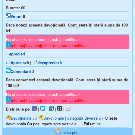
Puncte:
60
Voturi
6
Daca notezi această devoțională, Cont_sters îți oferă suma de
100
lei!
Nu ai acces, deoarece nu ești autentificat!
Informații avantaje cont membru autentificat
1
aprecieri
Apreciază
|
dezapreciază
Comentarii
2
Daca comentezi această devoțională, Cont_sters îți oferă suma de
100
lei!
Nu ai acces, deoarece nu ești autentificat!
Informații avantaje cont membru autentificat
Distribuie pe:
|
|
|
|
Devoționale
>>
Devoționale | categoria Diverse
>> Citește
devoționala Cu paşi repezi spre veşnicie… | FiiLumina
meniu prim