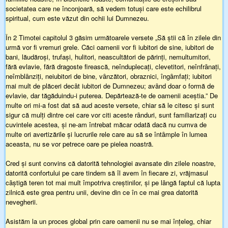
societatea care ne înconjoară, să vedem totuşi care este echilibrul
spiritual, cum este văzut din ochii lui Dumnezeu.
În 2 Timotei capitolul 3 găsim următoarele versete „Să ştii că în zilele din
urmă vor fi vremuri grele. Căci oamenii vor fi iubitori de sine, iubitori de
bani, lăudăroşi, trufaşi, hulitori, neascultători de părinţi, nemultumitori,
fără evlavie, fără dragoste firească, neînduplecaţi, clevetitori, neînfrȃnaţi,
neîmblȃnziţi, neiubitori de bine, vȃnzători, obraznici, îngȃmfaţi; iubitori
mai mult de plăceri decȃt iubitori de Dumnezeu; avȃnd doar o formă de
evlavie, dar tăgăduindu-i puterea. Depărtează-te de oamenii aceştia.” De
multe ori mi-a fost dat să aud aceste versete, chiar să le citesc şi sunt
sigur că mulţi dintre cei care vor citi aceste rȃnduri, sunt familiarizaţi cu
cuvintele acestea, şi ne-am întrebat măcar odată dacă nu cumva de
multe ori avertizările şi lucrurile rele care au să se întȃmple în lumea
aceasta, nu se vor petrece oare pe pielea noastră.
Cred şi sunt convins că datorită tehnologiei avansate din zilele noastre,
datorită confortului pe care tindem să îl avem în fiecare zi, vrăjmasul
cȃştigă teren tot mai mult împotriva creştinilor, şi pe lȃngă faptul că lupta
zilnică este grea pentru unii, devine din ce în ce mai grea datorită
nevegherii.
Asistăm la un proces global prin care oamenii nu se mai înţeleg, chiar