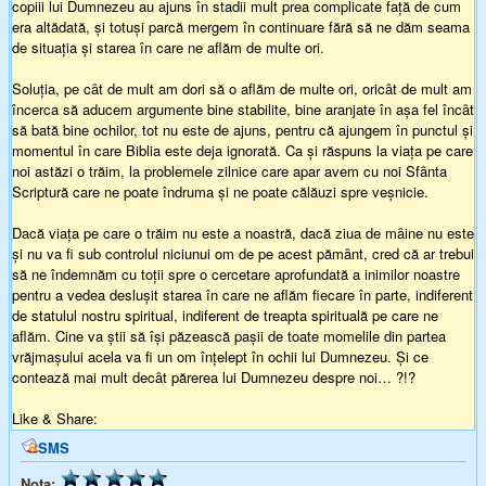
copiii lui Dumnezeu au ajuns în stadii mult prea complicate faţă de cum
era altădată, şi totuşi parcă mergem în continuare fără să ne dăm seama
de situaţia şi starea în care ne aflăm de multe ori.
Soluţia, pe cȃt de mult am dori să o aflăm de multe ori, oricȃt de mult am
încerca să aducem argumente bine stabilite, bine aranjate în aşa fel încȃt
să bată bine ochilor, tot nu este de ajuns, pentru că ajungem în punctul şi
momentul în care Biblia este deja ignorată. Ca şi răspuns la viaţa pe care
noi astăzi o trăim, la problemele zilnice care apar avem cu noi Sfȃnta
Scriptură care ne poate îndruma şi ne poate călăuzi spre veşnicie.
Dacă viaţa pe care o trăim nu este a noastră, dacă ziua de mȃine nu este
şi nu va fi sub controlul niciunui om de pe acest pămȃnt, cred că ar trebui
să ne îndemnăm cu toţii spre o cercetare aprofundată a inimilor noastre
pentru a vedea desluşit starea în care ne aflăm fiecare în parte, indiferent
de statulul nostru spiritual, indiferent de treapta spirituală pe care ne
aflăm. Cine va ştii să îşi păzească paşii de toate momelile din partea
vrăjmaşului acela va fi un om înţelept în ochii lui Dumnezeu. Şi ce
contează mai mult decȃt părerea lui Dumnezeu despre noi… ?!?
Like & Share:
SMS
Nota: