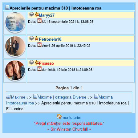
Aprecierile pentru maxima 310 | Intotdeauna roa
Maryy27
Data:
joi, 16 septembrie 2021 la 13:08:58
Petronela18
Data:
vineri, 26 aprilie 2019 la 22:45:02
Picasso
Data:
duminică, 15 iulie 2018 la 21:09:26
Pagina 1 din 1
Maxime
>>
Maxime | categoria Diverse
>>
Maximă
Intotdeauna roa
>> Aprecierile pentru maxima 310 | Intotdeauna roa |
FiiLumina
meniu prim
"Prețul măreției este responsabilitatea."
~ Sir Winston Churchill ~