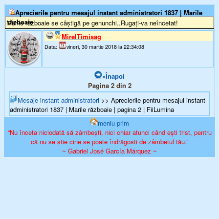
Aprecierile pentru mesajul instant administratori 1837 | Marile
războaie
Marile războaie se câștigă pe genunchi..Rugați-va neîncetat!
MirelTimişag
Data:
vineri, 30 martie 2018 la 22:34:08
«Înapoi
Pagina 2 din 2
Mesaje instant administratori
>> Aprecierile pentru mesajul instant
administratori 1837 | Marile războaie | pagina 2 | FiiLumina
meniu prim
“Nu înceta niciodată să zâmbești, nici chiar atunci când ești trist, pentru
că nu se știe cine se poate îndrăgosti de zâmbetul tău.”
~ Gabriel José García Márquez ~