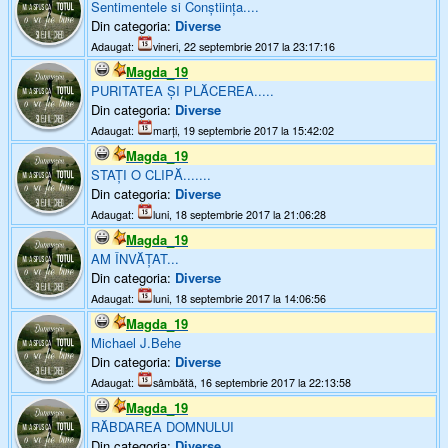
Sentimentele si Conștiința....
Din categoria:
Diverse
Adaugat:
vineri, 22 septembrie 2017 la 23:17:16
Magda_19
PURITATEA ȘI PLĂCEREA.....
Din categoria:
Diverse
Adaugat:
marți, 19 septembrie 2017 la 15:42:02
Magda_19
STAȚI O CLIPĂ.......
Din categoria:
Diverse
Adaugat:
luni, 18 septembrie 2017 la 21:06:28
Magda_19
AM ÎNVĂȚAT...
Din categoria:
Diverse
Adaugat:
luni, 18 septembrie 2017 la 14:06:56
Magda_19
Michael J.Behe
Din categoria:
Diverse
Adaugat:
sâmbătă, 16 septembrie 2017 la 22:13:58
Magda_19
RĂBDAREA DOMNULUI
Din categoria:
Diverse