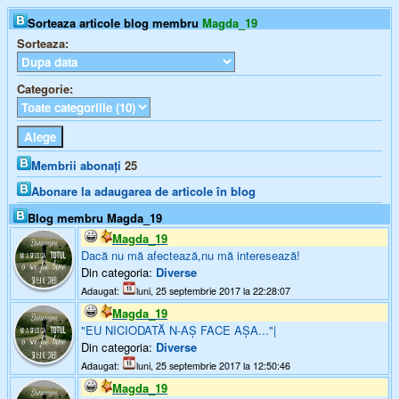
Sorteaza articole blog membru
Magda_19
Sorteaza:
Categorie:
Membrii abonați
25
Abonare la adaugarea de articole în blog
Blog membru Magda_19
Magda_19
Dacă nu mă afectează,nu mă interesează!
Din categoria:
Diverse
Adaugat:
luni, 25 septembrie 2017 la 22:28:07
Magda_19
"EU NICIODATĂ N-AȘ FACE AȘA..."|
Din categoria:
Diverse
Adaugat:
luni, 25 septembrie 2017 la 12:50:46
Magda_19