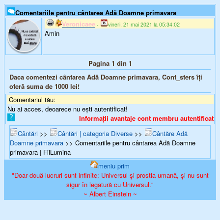
Comentariile pentru cântarea Adă Doamne primavara
Veronicaee
-
vineri, 21 mai 2021 la 05:34:02
Amin
Pagina 1 din 1
Daca comentezi cântarea Adă Doamne primavara, Cont_sters îți
oferă suma de
1000
lei!
Comentariul tău:
Nu ai acces, deoarece nu ești autentificat!
Informații avantaje cont membru autentificat
Cântări
>>
Cântări | categoria Diverse
>>
Cântăre Adă
Doamne primavara
>> Comentariile pentru cântarea Adă Doamne
primavara | FiiLumina
meniu prim
"Doar două lucruri sunt infinite: Universul și prostia umană, și nu sunt
sigur în legatură cu Universul."
~ Albert Einstein ~