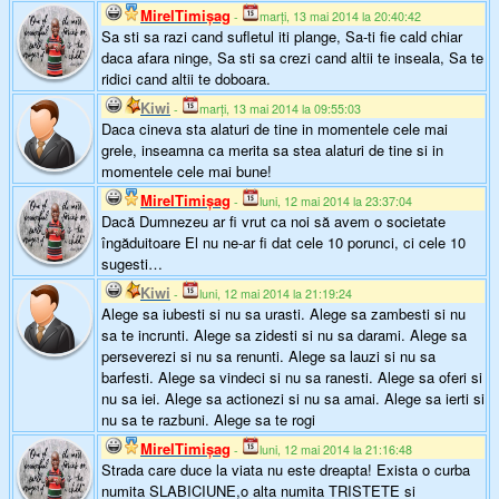
MirelTimişag
-
marți, 13 mai 2014 la 20:40:42
Sa sti sa razi cand sufletul iti plange, Sa-ti fie cald chiar
daca afara ninge, Sa sti sa crezi cand altii te inseala, Sa te
ridici cand altii te doboara.
Kiwi
-
marți, 13 mai 2014 la 09:55:03
Daca cineva sta alaturi de tine in momentele cele mai
grele, inseamna ca merita sa stea alaturi de tine si in
momentele cele mai bune!
MirelTimişag
-
luni, 12 mai 2014 la 23:37:04
Dacă Dumnezeu ar fi vrut ca noi să avem o societate
îngăduitoare El nu ne-ar fi dat cele 10 porunci, ci cele 10
sugesti…
Kiwi
-
luni, 12 mai 2014 la 21:19:24
Alege sa iubesti si nu sa urasti. Alege sa zambesti si nu
sa te incrunti. Alege sa zidesti si nu sa darami. Alege sa
perseverezi si nu sa renunti. Alege sa lauzi si nu sa
barfesti. Alege sa vindeci si nu sa ranesti. Alege sa oferi si
nu sa iei. Alege sa actionezi si nu sa amai. Alege sa ierti si
nu sa te razbuni. Alege sa te rogi
MirelTimişag
-
luni, 12 mai 2014 la 21:16:48
Strada care duce la viata nu este dreapta! Exista o curba
numita SLABICIUNE,o alta numita TRISTETE si