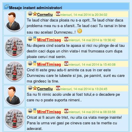
Mesaje instant administratori
Corneliu
-
miercuri, 14 mai 2014 la 20:34:02
Te laud chiar daca ploaia nu s-a oprit..Te laud chiar daca
problema mea nu s-a sfarsit..Te laud caci Tu ramai in bine
sau rau acelasi Dumnezeu..!
MirelTimişag
-
miercuri, 14 mai 2014 la 19:36:42
Nu dispera cind soarta te apasa si nici nu plinge de-al tau
destin caci dupa un chin viata-i mai frumoasa cum dupa
ploaie ceru-i mai senin.
MirelTimişag
-
miercuri, 14 mai 2014 la 15:40:08
Cind iti este greu adu-ti aminte ca sus in cer este
Dumnezeu care te iubeste si jos, pe pamint, sunt eu care
ma gindesc la tine.
Corneliu
-
miercuri, 14 mai 2014 la 13:24:45
Sa nu fii nimic acolo unde ai fost totul,e o decadere pe
care nu o poate suporta nimeni..
MirelTimişag
-
miercuri, 14 mai 2014 la 08:33:58
Oricat ai fi acum de trist, nu uita ca viata merge inainte!
Pana la urma vei gasi pe cineva care sa te merite cu
adevarat.