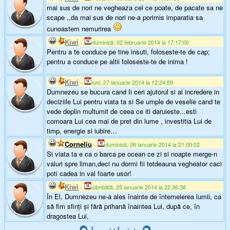
mai sus de nori ne vegheaza cel ce poate, de pacate sa ne
scape ,,da mai sus de nori ne-a porimis imparatia sa
cunoastem nemurirea
Kiwi
-
duminică, 02 februarie 2014 la 17:17:00
Pentru a te conduce pe tine insuti, foloseste-te de cap;
pentru a conduce pe altii foloseste-te de inima !
Kiwi
-
luni, 27 ianuarie 2014 la 12:24:59
Dumnezeu se bucura cand Ii ceri ajutorul si ai incredere in
deciziile Lui pentru viata ta si Se umple de veselie cand te
vede deplin multumit de ceea ce iti daruieste...esti
comoara Lui cea mai de pret din lume , investitia Lui de
timp, energie si iubire…
Corneliu
-
duminică, 26 ianuarie 2014 la 21:00:02
Si viata ta e ca o barca pe ocean ce zi si noapte merge-n
valuri spre liman,deci nu dormi fii totdeauna vegheator caci
poti cadea in val foarte usor!
Kiwi
-
sâmbătă, 25 ianuarie 2014 la 22:36:38
În El, Dumnezeu ne-a ales înainte de întemeierea lumii, ca
să fim sfinţi şi fără prihană înaintea Lui, după ce, în
dragostea Lui,