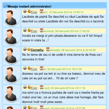
Mesaje instant administratori
Kiwi
-
luni, 10 februarie 2014 la 10:45:13
Lacătele de piatră Se deschid cu râuri Lacătele de apă Se
deschid cu stele Lacătele din noi Se deschid cu o lacrimă.
Kiwi
-
duminică, 09 februarie 2014 la 17:42:30
Invata sa mergi si prin ploaie,deoarece nu va fi tot timpul
soare in viata ta...!
Corneliu
-
sâmbătă, 08 februarie 2014 la 20:34:59
Nu te teme de rau ci de unde-ti vine,teme-te de firea ce-i
ascunsa in tine!
Kiwi
-
joi, 06 februarie 2014 la 18:01:50
dooresc sa pot sa iert si cu tine sa traiesc, domnul meu de
cate ori eu pot sa iert... 70 de ori cate 7
Kiwi
-
marți, 04 februarie 2014 la 18:11:16
ma simt ca o frumza purtata de vant ca o trestie franta pe
malul unui lac, ca un muc care abea mai fumega, dar fara
domnul mult mult prea sarac.
Kiwi
-
marți, 04 februarie 2014 la 13:37:36