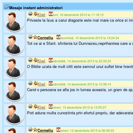
Mesaje instant administratori
Kiwi
-
luni, 16 decembrie 2013 la 11:18:12
Priveste la Isus a carui dragoste este mai mare ca orice si inim
Corneliu
-
duminică, 15 decembrie 2013 la 13:24:34
Tot ce ai e Sfant. sfintenia lui Dumnezeu,neprihanirea care a 
Kiwi
-
sâmbătă, 14 decembrie 2013 la 22:33:24
O Biblie uzata de mult citit este semnul unui suflet bine hranit
Kiwi
-
sâmbătă, 14 decembrie 2013 la 10:39:14
Cand o persoana se afla jos in lumea aceasta, un gram de aju
Kiwi
-
vineri, 13 decembrie 2013 la 13:55:27
Poti aduna multa cunostinta prin efortul propriu, dar adevara
Corneliu
-
vineri, 13 decembrie 2013 la 06:09:23