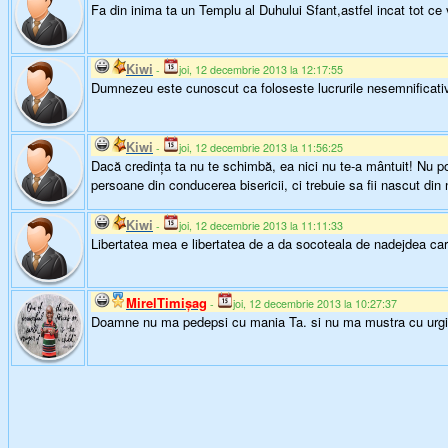
Fa din inima ta un Templu al Duhului Sfant,astfel incat tot ce v
Kiwi
-
joi, 12 decembrie 2013 la 12:17:55
Dumnezeu este cunoscut ca foloseste lucrurile nesemnificative 
Kiwi
-
joi, 12 decembrie 2013 la 11:56:25
Dacă credinţa ta nu te schimbă, ea nici nu te-a mântuit! Nu po
persoane din conducerea bisericii, ci trebuie sa fii nascut d
Kiwi
-
joi, 12 decembrie 2013 la 11:11:33
Libertatea mea e libertatea de a da socoteala de nadejdea care e
MirelTimişag
-
joi, 12 decembrie 2013 la 10:27:37
Doamne nu ma pedepsi cu mania Ta. si nu ma mustra cu urg