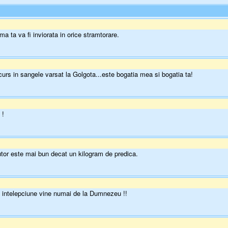
a ta va fi inviorata in orice stramtorare.
curs in sangele varsat la Golgota...este bogatia mea si bogatia ta!
 !
tor este mai bun decat un kilogram de predica.
ta intelepciune vine numai de la Dumnezeu !!