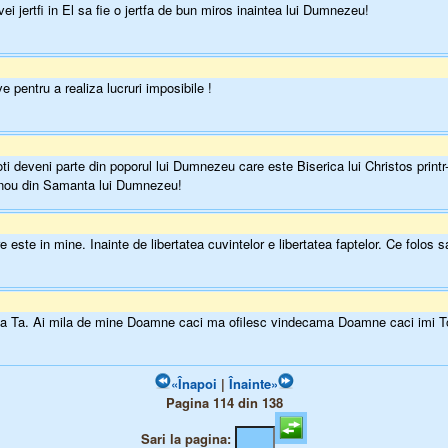
ei jertfi in El sa fie o jertfa de bun miros inaintea lui Dumnezeu!
pentru a realiza lucruri imposibile !
ti deveni parte din poporul lui Dumnezeu care este Biserica lui Christos printr
in nou din Samanta lui Dumnezeu!
ste in mine. Inainte de libertatea cuvintelor e libertatea faptelor. Ce folos sa 
ia Ta. Ai mila de mine Doamne caci ma ofilesc vindecama Doamne caci imi
«Înapoi
|
Înainte»
Pagina 114 din 138
Sari la pagina: