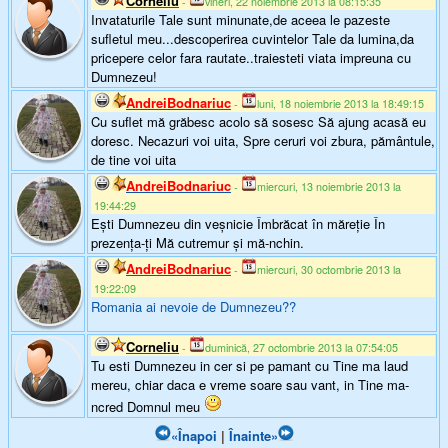
Corneliu
-
vineri, 22 noiembrie 2013 la 08:15:35
Invataturile Tale sunt minunate,de aceea le pazeste
sufletul meu...descoperirea cuvintelor Tale da lumina,da
pricepere celor fara rautate..traiesteti viata impreuna cu
Dumnezeu!
AndreiBodnariuc
-
luni, 18 noiembrie 2013 la 18:49:15
Cu suflet mă grăbesc acolo să sosesc Să ajung acasă eu
doresc. Necazuri voi uita, Spre ceruri voi zbura, pământule,
de tine voi uita
AndreiBodnariuc
-
miercuri, 13 noiembrie 2013 la
19:44:29
Eşti Dumnezeu din veşnicie Îmbrăcat în măreţie În
prezenţa-ţi Mă cutremur şi mă-nchin.
AndreiBodnariuc
-
miercuri, 30 octombrie 2013 la
19:22:09
Romania ai nevoie de Dumnezeu??
Corneliu
-
duminică, 27 octombrie 2013 la 07:54:05
Tu esti Dumnezeu in cer si pe pamant cu Tine ma laud
mereu, chiar daca e vreme soare sau vant, in Tine ma-
ncred Domnul meu
«Înapoi
|
Înainte»