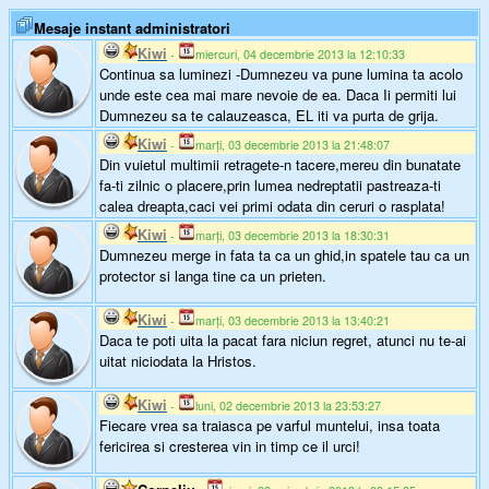
Mesaje instant administratori
Kiwi
-
miercuri, 04 decembrie 2013 la 12:10:33
Continua sa luminezi -Dumnezeu va pune lumina ta acolo
unde este cea mai mare nevoie de ea. Daca Ii permiti lui
Dumnezeu sa te calauzeasca, EL iti va purta de grija.
Kiwi
-
marți, 03 decembrie 2013 la 21:48:07
Din vuietul multimii retragete-n tacere,mereu din bunatate
fa-ti zilnic o placere,prin lumea nedreptatii pastreaza-ti
calea dreapta,caci vei primi odata din ceruri o rasplata!
Kiwi
-
marți, 03 decembrie 2013 la 18:30:31
Dumnezeu merge in fata ta ca un ghid,in spatele tau ca un
protector si langa tine ca un prieten.
Kiwi
-
marți, 03 decembrie 2013 la 13:40:21
Daca te poti uita la pacat fara niciun regret, atunci nu te-ai
uitat niciodata la Hristos.
Kiwi
-
luni, 02 decembrie 2013 la 23:53:27
Fiecare vrea sa traiasca pe varful muntelui, insa toata
fericirea si cresterea vin in timp ce il urci!