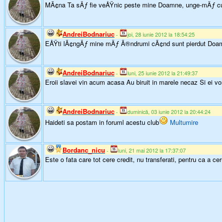
MÃ¢na Ta sÄƒ fie veÅŸnic peste mine Doamne, unge-mÄƒ cu
AndreiBodnariuc
-
joi, 28 iunie 2012 la 18:54:25
EÅŸti lÃ¢ngÄƒ mine mÄƒ Ã®ndrumi cÃ¢nd sunt pierdut Doamn
AndreiBodnariuc
-
luni, 25 iunie 2012 la 21:49:37
Eroii slavei vin acum acasa Au biruit in marele necaz Si ei v
AndreiBodnariuc
-
duminică, 03 iunie 2012 la 20:44:24
Haideti sa postam in foruml acestu club
Multumire
Bordanc_nicu
-
luni, 21 mai 2012 la 17:37:07
Este o fata care tot cere credit, nu transferati, pentru ca a cer