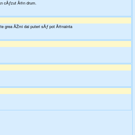
¢n cÄƒzut Ã®n drum.
e grea ÃŽmi dai puteri sÄƒ pot Ã®nainta