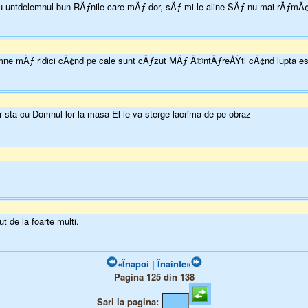
 untdelemnul bun RÄƒnile care mÄƒ dor, sÄƒ mi le aline SÄƒ nu mai rÄƒmÃ
e mÄƒ ridici cÃ¢nd pe cale sunt cÄƒzut MÄƒ Ã®ntÄƒreÅŸti cÃ¢nd lupta est
or sta cu Domnul lor la masa El le va sterge lacrima de pe obraz
ut de la foarte multi.
«Înapoi
|
Înainte»
Pagina 125 din 138
Sari la pagina: