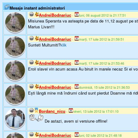
Mesaje instant administratori
AndreiBodnariuc
-
luni, 06 august 2012 la 21:17:51
Misiunea Speranta va asteapta pe data de 11,12 august pe sta
Marius Livan!!!
AndreiBodnariuc
-
marți, 17 iulie 2012 la 21:59:51
Sunteti Multumiti?
klik
AndreiBodnariuc
-
marți, 17 iulie 2012 la 21:53:46
Eroii slavei vin acum acasa Au biruit in marele necaz Si ei v
AndreiBodnariuc
-
duminică, 15 iulie 2012 la 21:36:53
Eşti lângă mine mă îndrumi când sunt pierdut Doamne mă ridici
Bordanc_nicu
-
vineri, 13 iulie 2012 la 17:01:10
De astazi, avem si versiune offline!
AndreiBodnariuc
-
luni, 02 iulie 2012 la 21:48:18