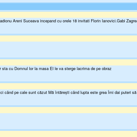
dionu Areni Suceava incepand cu orele 18 invitati Florin Ianovici.Gabi Zagre
or sta cu Domnul lor la masa El le va sterge lacrima de pe obraz
 când pe cale sunt căzut Mă întăreşti când lupta este grea Îmi dai puteri să 