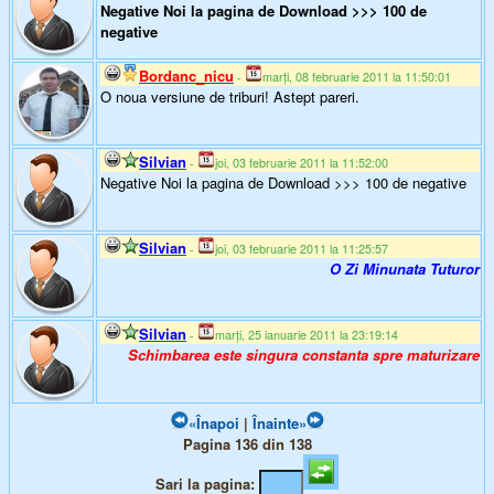
Negative Noi la pagina de Download >>> 100 de
negative
Bordanc_nicu
-
marți, 08 februarie 2011 la 11:50:01
O noua versiune de triburi! Astept pareri.
Silvian
-
joi, 03 februarie 2011 la 11:52:00
Negative Noi la pagina de Download >>> 100 de negative
Silvian
-
joi, 03 februarie 2011 la 11:25:57
O Zi Minunata Tuturor
Silvian
-
marți, 25 ianuarie 2011 la 23:19:14
Schimbarea este singura constanta spre maturizare
«Înapoi
|
Înainte»
Pagina 136 din 138
Sari la pagina: