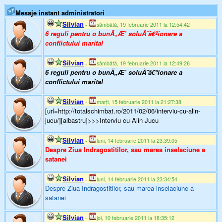
Mesaje instant administratori
Silvian
-
sâmbătă, 19 februarie 2011 la 12:54:42
6 reguli pentru o bunÃ„Æ’ soluÃˆâ€ºionare a
conflictului marital
Silvian
-
sâmbătă, 19 februarie 2011 la 12:49:26
6 reguli pentru o bunÃ„Æ’ soluÃˆâ€ºionare a
conflictului marital
Silvian
-
marți, 15 februarie 2011 la 21:27:38
[url=http://totalschimbat.ro/2011/02/06/interviu-cu-alin-
jucu/][albastru]>>>Interviu cu Alin Jucu
Silvian
-
luni, 14 februarie 2011 la 23:39:05
Despre Ziua Indragostitilor, sau marea inselaciune a
satanei
Silvian
-
luni, 14 februarie 2011 la 23:34:54
Despre Ziua Indragostitilor, sau marea inselaciune a
satanei
Silvian
-
joi, 10 februarie 2011 la 18:35:12