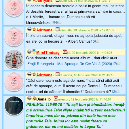
Adrryana
-
duminică, 01 martie 2020 la 11:59:13
In aceasta dimineata soarele a batut in geam mai insistent.
Ai deschis fereastra si ai lasat primavara sa intre in casa…
e 1 Martie,… bucura-te ,Dumnezeu să vă
binecuvânteze!!!!
4
Adrryana
-
sâmbătă, 29 februarie 2020 la 12:07:55
Îţi zic un secret, dragul meu: nu aştepta judecata de apoi,
ea are loc în fiecare zi. - Albert Camus
10
MirelTimişag
-
joi, 20 februarie 2020 la 14:04:26
Cine doreste sa descarce acest album , dați click ai-ci
Frații Strungariu - Mai Aproape De Cer Vol.3 (2020)
17
Adrryana
-
duminică, 16 februarie 2020 la 21:45:18
"Căci care neam este aşa de mare, încât să-şi aibă zeii
atât de aproape, cum Îl avem noi pe Domnul , Dumnezeul
nostru, ori de câte ori Îl chemăm?“ Deuteronom 4:7
13
Diana_b
-
miercuri, 12 februarie 2020 la 11:40:01
PSALMUL 119:68-70 " Tu ești bun și binefăcător: învaţă-
mă orânduirile Tale! Niște îngâmfaţi urzesc neadevăruri
împotriva mea; dar eu păzesc din toată inima mea
poruncile Tale. Inima lor este nesimţitoare ca
grăsimea, dar eu mă desfătez în Legea Ta."