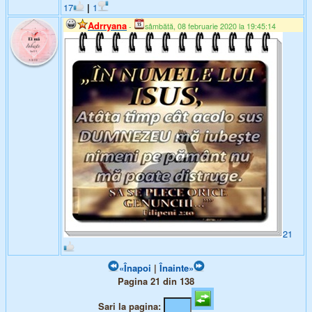
17
|
1
Adrryana
-
sâmbătă, 08 februarie 2020 la 19:45:14
21
«Înapoi
|
Înainte»
Pagina 21 din 138
Sari la pagina: