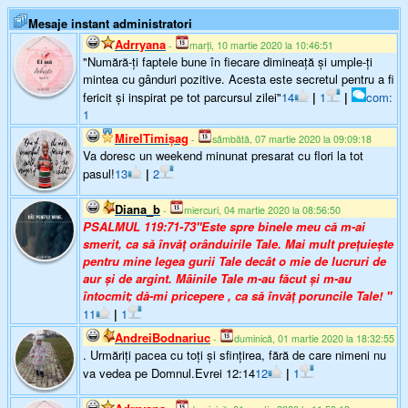
Mesaje instant administratori
Adrryana
-
marți, 10 martie 2020 la 10:46:51
"Numără-ți faptele bune în fiecare dimineață și umple-ți
mintea cu gânduri pozitive. Acesta este secretul pentru a fi
fericit și inspirat pe tot parcursul zilei"
14
|
1
|
com:
1
MirelTimişag
-
sâmbătă, 07 martie 2020 la 09:09:18
Va doresc un weekend minunat presarat cu flori la tot
pasul!
13
|
2
Diana_b
-
miercuri, 04 martie 2020 la 08:56:50
PSALMUL 119:71-73"Este spre binele meu că m-ai
smerit, ca să învăţ orânduirile Tale. Mai mult preţuiește
pentru mine legea gurii Tale decât o mie de lucruri de
aur și de argint. Mâinile Tale m-au făcut și m-au
întocmit; dă-mi pricepere , ca să învăţ poruncile Tale! "
11
|
1
AndreiBodnariuc
-
duminică, 01 martie 2020 la 18:32:55
. Urmăriţi pacea cu toţi şi sfinţirea, fără de care nimeni nu
va vedea pe Domnul.Evrei 12:14
12
|
1