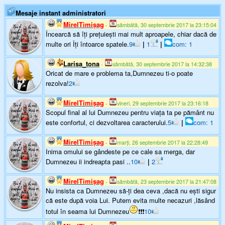
Mesaje instant administratori
MirelTimişag
-
sâmbătă, 30 septembrie 2017 la 23:15:04
Încearcă să îți prețuiești mai mult aproapele, chiar dacă de
multe ori Îți întoarce spatele.
9
|
1
|
com: 1
Larisa_tona
-
sâmbătă, 30 septembrie 2017 la 14:32:38
Oricat de mare e problema ta,Dumnezeu ti-o poate
rezolva!
2
MirelTimişag
-
vineri, 29 septembrie 2017 la 23:16:18
Scopul final al lui Dumnezeu pentru viața ta pe pământ nu
este confortul, ci dezvoltarea caracterului.
5
|
com: 1
MirelTimişag
-
marți, 26 septembrie 2017 la 22:28:49
Inima omului se gândeste pe ce cale sa merga, dar
Dumnezeu ii indreapta pasi ..
10
|
2
MirelTimişag
-
sâmbătă, 23 septembrie 2017 la 21:47:08
Nu insista ca Dumnezeu să-ți dea ceva ,dacă nu ești sigur
că este după voia Lui. Putem evita multe necazuri ,lăsând
totul în seama lui Dumnezeu
❗❗❗
10