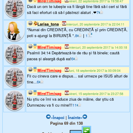
MirelTimişag
-
vineri, 22 septembrie 2017 la 19:58:47
Dacă un om te iubește va fi lângă tine fără să-i ceri si fără
să faci eforturi că să-l păstrezi alaturi .❤
7
Larisa_tona
-
miercuri, 20 septembrie 2017 la 22:04:11
"Numai din CREDINȚĂ, cu CREDINȚĂ șî prin CREDINȚĂ,
poti s-ajungi la BIRUINȚĂ ".
8
|
1
MirelTimişag
-
miercuri, 20 septembrie 2017 la 14:00:18
Psalmii 34:14 Depărtează-te de rău şi fă binele; caută
pacea şi aleargă după ea!
6
MirelTimişag
-
luni, 18 septembrie 2017 la 00:09:04
Fii cu cineva care e dispus... sal urmeze pe ISUS alturi de
tine...
6
MirelTimişag
-
vineri, 15 septembrie 2017 la 23:27:58
Nu ştiu ce îmi va aduce ziua de mâine, dar ştiu că
Dumnezeu va fi cu mine!!!
11
«Înapoi
|
Înainte»
Pagina 69 din 138