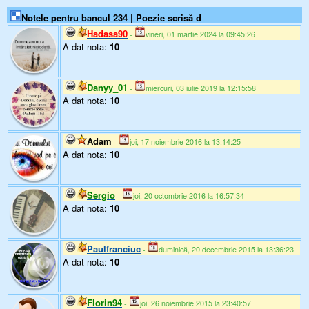
Notele pentru bancul 234 | Poezie scrisă d
Hadasa90
-
vineri, 01 martie 2024 la 09:45:26
A dat nota:
10
Danyy_01
-
miercuri, 03 iulie 2019 la 12:15:58
A dat nota:
10
Adam
-
joi, 17 noiembrie 2016 la 13:14:25
A dat nota:
10
Sergio
-
joi, 20 octombrie 2016 la 16:57:34
A dat nota:
10
Paulfranciuc
-
duminică, 20 decembrie 2015 la 13:36:23
A dat nota:
10
Florin94
-
joi, 26 noiembrie 2015 la 23:40:57