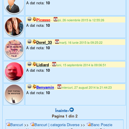
A dat nota:
10
Picasso
-
joi, 26 noiembrie 2015 la 12:55:26
A dat nota:
10
Dorel_33
-
marți, 16 iunie 2015 la 09:25:22
A dat nota:
10
Lidiard
-
luni, 15 septembrie 2014 la 09:06:51
A dat nota:
10
Benyamin
-
miercuri, 27 august 2014 la 21:44:23
A dat nota:
10
Înainte»
Pagina 1 din 2
Bancuri
>>
Bancuri | categoria Diverse
>>
Banc Poezie