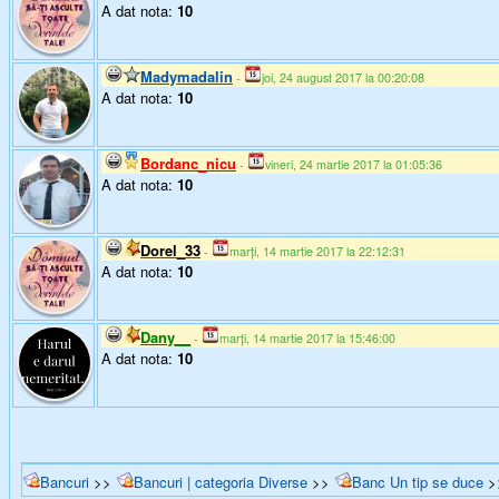
A dat nota:
10
Madymadalin
-
joi, 24 august 2017 la 00:20:08
A dat nota:
10
Bordanc_nicu
-
vineri, 24 martie 2017 la 01:05:36
A dat nota:
10
Dorel_33
-
marți, 14 martie 2017 la 22:12:31
A dat nota:
10
Dany__
-
marți, 14 martie 2017 la 15:46:00
A dat nota:
10
Bancuri
>>
Bancuri | categoria Diverse
>>
Banc Un tip se duce
>