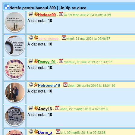
Notele pentru bancul 390 | Un tip se duce
Hadasa90
-
joi, 29 februarie 2024 la 08:01:39
A dat nota:
10
Veronicaee
-
vineri, 21 mai 2021 la 09:46:37
A dat nota:
10
Danyy_01
-
miercuri, 03 iulie 2019 la 11:41:17
A dat nota:
10
Petronela18
-
vineri, 26 aprilie 2019 la 13:01:10
A dat nota:
10
Andy16
-
vineri, 22 martie 2019 la 02:22:18
A dat nota:
10
Dorin_z
-
luni, 05 martie 2018 la 02:52:38