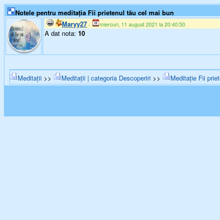
Notele pentru meditația Fii prietenul tău cel mai bun
Maryy27
-
miercuri, 11 august 2021 la 20:40:50
A dat nota:
10
Meditații
>>
Meditații | categoria Descoperiri
>>
Meditație Fii prie