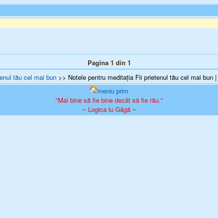
Pagina 1 din 1
tenul tău cel mai bun
>> Notele pentru meditația Fii prietenul tău cel mai bun |
meniu prim
"Mai bine să fie bine decât să fie rău."
~ Logica lu Gâgă ~