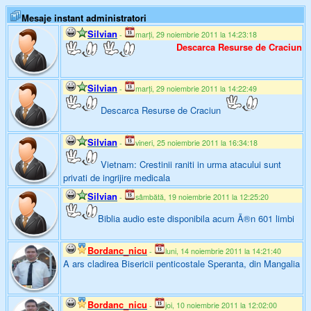
Mesaje instant administratori
Silvian
-
marți, 29 noiembrie 2011 la 14:23:18
Descarca Resurse de Craciun
Silvian
-
marți, 29 noiembrie 2011 la 14:22:49
Descarca Resurse de Craciun
Silvian
-
vineri, 25 noiembrie 2011 la 16:34:18
Vietnam: Crestinii raniti in urma atacului sunt
privati de ingrijire medicala
Silvian
-
sâmbătă, 19 noiembrie 2011 la 12:25:20
Biblia audio este disponibila acum Ã®n 601 limbi
Bordanc_nicu
-
luni, 14 noiembrie 2011 la 14:21:40
A ars cladirea Bisericii penticostale Speranta, din Mangalia
Bordanc_nicu
-
joi, 10 noiembrie 2011 la 12:02:00