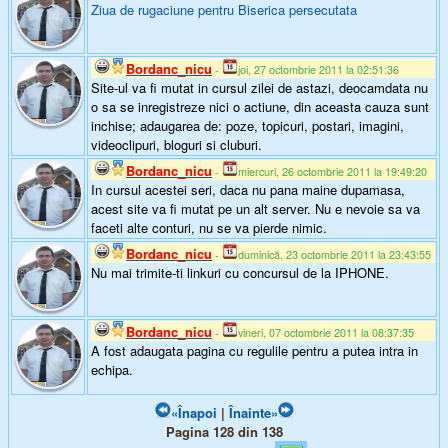
Ziua de rugaciune pentru Biserica persecutata
Bordanc_nicu
-
joi, 27 octombrie 2011 la 02:51:36
Site-ul va fi mutat in cursul zilei de astazi, deocamdata nu
o sa se inregistreze nici o actiune, din aceasta cauza sunt
inchise; adaugarea de: poze, topicuri, postari, imagini,
videoclipuri, bloguri si cluburi.
Bordanc_nicu
-
miercuri, 26 octombrie 2011 la 19:49:20
In cursul acestei seri, daca nu pana maine dupamasa,
acest site va fi mutat pe un alt server. Nu e nevoie sa va
faceti alte conturi, nu se va pierde nimic.
Bordanc_nicu
-
duminică, 23 octombrie 2011 la 23:43:55
Nu mai trimite-ti linkuri cu concursul de la IPHONE.
Bordanc_nicu
-
vineri, 07 octombrie 2011 la 08:37:35
A fost adaugata pagina cu regulile pentru a putea intra in
echipa.
«Înapoi
|
Înainte»
Pagina 128 din 138