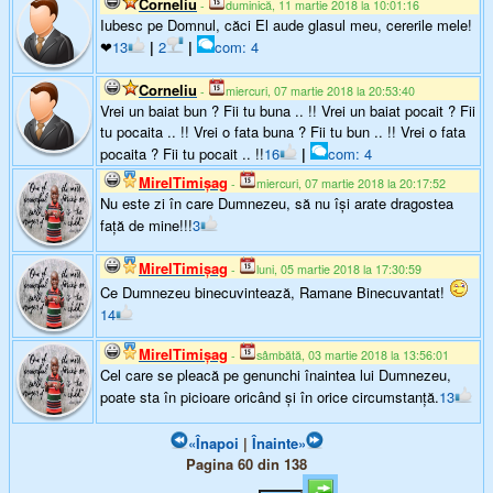
Corneliu
-
duminică, 11 martie 2018 la 10:01:16
Iubesc pe Domnul, căci El aude glasul meu, cererile mele!
❤
13
|
2
|
com: 4
Corneliu
-
miercuri, 07 martie 2018 la 20:53:40
Vrei un baiat bun ? Fii tu buna .. !! Vrei un baiat pocait ? Fii
tu pocaita .. !! Vrei o fata buna ? Fii tu bun .. !! Vrei o fata
pocaita ? Fii tu pocait .. !!
16
|
com: 4
MirelTimişag
-
miercuri, 07 martie 2018 la 20:17:52
Nu este zi în care Dumnezeu, să nu îşi arate dragostea
faţă de mine!!!
3
MirelTimişag
-
luni, 05 martie 2018 la 17:30:59
Ce Dumnezeu binecuvintează, Ramane Binecuvantat!
14
MirelTimişag
-
sâmbătă, 03 martie 2018 la 13:56:01
Cel care se pleacă pe genunchi înaintea lui Dumnezeu,
poate sta în picioare oricând şi în orice circumstanţă.
13
«Înapoi
|
Înainte»
Pagina 60 din 138