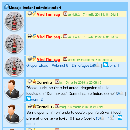
Mesaje instant administratori
MirelTimişag
-
sâmbătă, 17 martie 2018 la 01:26:16
MirelTimişag
-
sâmbătă, 17 martie 2018 la 01:26:02
MirelTimişag
-
vineri, 16 martie 2018 la 09:51:31
Grupul Eldad - Volumul 5 - Din dragoste
8
|
com: 1
Corneliu
-
joi, 15 martie 2018 la 23:08:18
"Acolo unde locuiesc indurarea, dragostea si mila,
locuieste si Dumnezeu." Domnul sa se îndure de noi!!
2
|
com: 2
Corneliu
-
marți, 13 martie 2018 la 21:39:16
Să nu spui la nimeni unde te doare , pentru că va fi locul
preferat unde te va lovi .. !! Paulo Coelho
13
|
1
|
com: 1