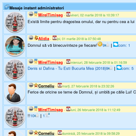
Mesaje instant administratori
MirelTimişag
-
vineri, 02 martie 2018 la 10:39:17
Există limite pentru dragostea omului, dar nu pentru cea a l
Alidia
-
joi, 01 martie 2018 la 07:50:48
Domnul să vă binecuvinteze pe fiecare!
9
|
com: 1
MirelTimişag
-
miercuri, 28 februarie 2018 la 01:16:59
Denis si Dafina - Tu Esti Bucuria Mea (2018)
9
|
com: 5
Corneliu
-
marți, 27 februarie 2018 la 23:32:26
Ferice de oricine se teme de Domnul, şi umblă pe căile Lui! Căci
MirelTimişag
-
luni, 26 februarie 2018 la 11:12:49
!!
10
|
1
Corneliu
-
duminică, 25 februarie 2018 la 09:58:29