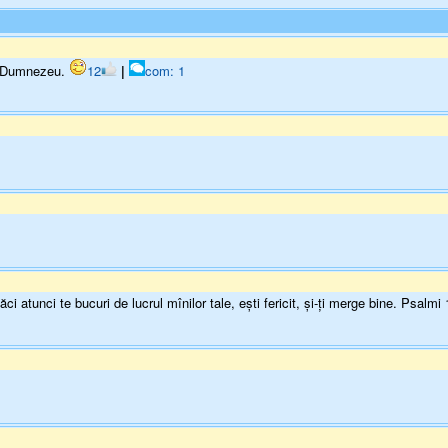
ui Dumnezeu.
12
|
com: 1
 atunci te bucuri de lucrul mînilor tale, eşti fericit, şi-ţi merge bine. Psalmi 