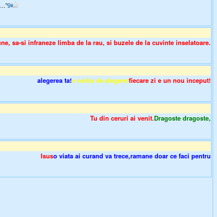
e…”
9
une, sa-si infraneze limba de la rau, si buzele de la cuvinte inselatoare.
alegerea ta!
e vorba de alegere!
fiecare zi e un nou inceput!
Tu din ceruri ai venit.
Dragoste dragoste,
Isus
o viata ai curand va trece,ramane doar ce faci pentru