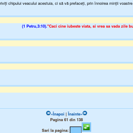
chipului veacului acestuia, ci să vă prefaceţi, prin înnoirea minţii voastr
(1 Petru,3:10).
"Caci cine iubeste viata, si vrea sa vada zile b
«Înapoi
|
Înainte»
Pagina 61 din 138
Sari la pagina: