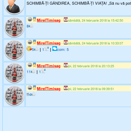
SCHIMBĂ-ȚI GÂNDIREA, SCHIMBĂ-ȚI VIAȚA! „Să nu vă potriviţi 
MirelTimişag
-
sâmbătă, 24 februarie 2018 la 15:42:50
8
MirelTimişag
-
sâmbătă, 24 februarie 2018 la 10:33:07
5
|
1
|
com: 5
MirelTimişag
-
joi, 22 februarie 2018 la 20:13:25
11
|
1
MirelTimişag
-
joi, 22 februarie 2018 la 09:39:51
!!
4