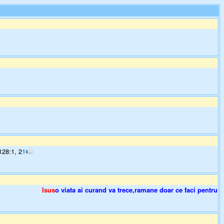
128:1, 2
1
Isus
o viata ai curand va trece,ramane doar ce faci pentru