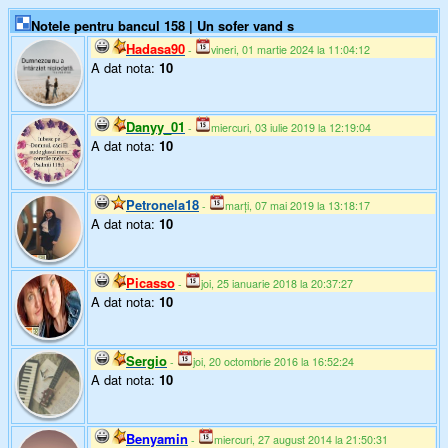
Notele pentru bancul 158 | Un sofer vand s
Hadasa90
-
vineri, 01 martie 2024 la 11:04:12
A dat nota:
10
Danyy_01
-
miercuri, 03 iulie 2019 la 12:19:04
A dat nota:
10
Petronela18
-
marți, 07 mai 2019 la 13:18:17
A dat nota:
10
Picasso
-
joi, 25 ianuarie 2018 la 20:37:27
A dat nota:
10
Sergio
-
joi, 20 octombrie 2016 la 16:52:24
A dat nota:
10
Benyamin
-
miercuri, 27 august 2014 la 21:50:31