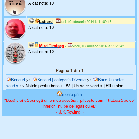
A dat nota:
10
Lidiard
-
luni, 10 februarie 2014 la 11:09:16
A dat nota:
10
MirelTimişag
-
vineri, 03 ianuarie 2014 la 11:28:42
A dat nota:
10
Pagina 1 din 1
Bancuri
>>
Bancuri | categoria Diverse
>>
Banc Un sofer
vand s
>> Notele pentru bancul 158 | Un sofer vand s | FiiLumina
meniu prim
"Dacă vrei să cunoști un om cu adevărat, privește cum îi tratează pe cei
inferiori, nu pe cei egali cu el."
~ J.K.Rowling ~